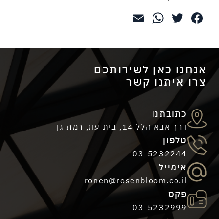
WhatsApp
Email
Twitter
Facebook
כתובתנו
דרך אבא הלל 14, בית עוז, רמת גן
טלפון
03-5232244
אימייל
ronen@rosenbloom.co.il
כאן לשירותכם
פקס
03-5232999
תנו קשר