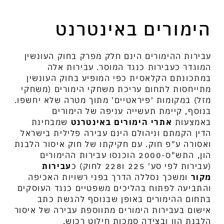
עבירות ההימורים הינם חלק מפרק בחוק העונשין
המוגדר כעבירות כנגד המוסר. עבירות אלה
במתכונתם הקלאסית כפי המופיע בחוק העונשין
רים באינטרנט
מתייחסות לתחום עריכת משחקי הימורים (משחקי
מזל) במקומות 'פיראטיים' מתוך מטרה שלא יחשפו.
בנוסף, קיימת תעשייה עניפה של הימורים
באמצעות
אתרי הימורים באינטרנט
שמבחינת
הדין הקמתם וניהולם הינם עבירה פלילית בישראל
ואסורה ע"פ חוק. עם חקיקתו של חוק איסור הלבנת
הון, התש"ס-2000 הוכנסו עבירות ההימורים
(עבירות לפי סע' 225 ו228 לחוק) כ
עבירות
מקור
ומשכך נסללה הדרך בפני רשויות האכיפה
והתביעה לפתוח בהליכים משפטיים כנגד העוסקים
בתחום ההימורים באופן שבנוסף להגשת כתב
אישום בעבירות הימורים מתווספת עבירה של איסור
הלבנת הון ובצידה סמכות חילוט רכוש.