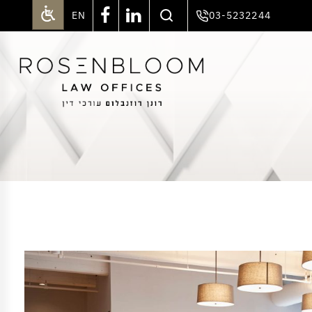
EN
03-5232244