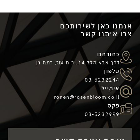
כתובתנו
דרך אבא הלל 14, בית עוז, רמת גן
כאן לשירותכם
טלפון
תנו קשר
03-5232244
אימייל
ronen@rosenbloom.co.il
פקס
03-5232999