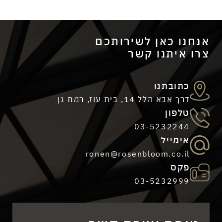
כתובתנו
דרך אבא הלל 14, בית עוז, רמת גן
כאן לשירותכם
טלפון
תנו קשר
03-5232244
אימייל
ronen@rosenbloom.co.il
פקס
03-5232999