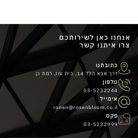
כתובתנו
דרך אבא הלל 14, בית עוז, רמת גן
כאן לשירותכם
טלפון
תנו קשר
03-5232244
אימייל
ronen@rosenbloom.co.il
פקס
03-5232999