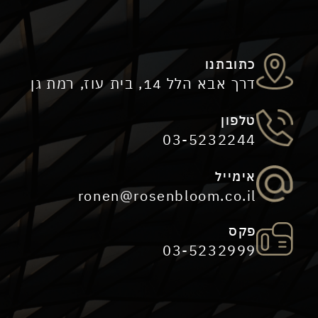
כתובתנו
דרך אבא הלל 14, בית עוז, רמת גן
טלפון
03-5232244
אימייל
ronen@rosenbloom.co.il
פקס
03-5232999